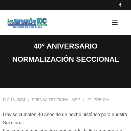
Skip
to
content
40° ANIVERSARIO
NORMALIZACIÓN SECCIONAL
DIC 13, 2024
PRENSA SECCIONAL MDP
PRENSA
Hoy se cumplen 40 años de un hecho histórico para nuestra
Seccional.
Les compartimos nuestro comunicado, la lista ganadora e