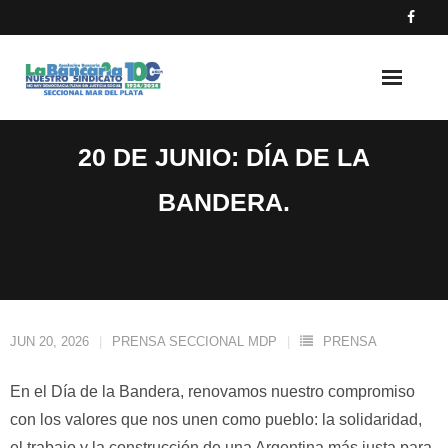
Skip
to
content
20 DE JUNIO: DÍA DE LA
BANDERA.
JUN 20, 2026
PRENSA SECCIONAL MDP
PRENSA
En el Día de la Bandera, renovamos nuestro compromiso
con los valores que nos unen como pueblo: la solidaridad,
el trabajo y la construcción de una Argentina más justa para