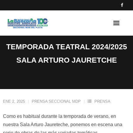
Skip
to
content
TEMPORADA TEATRAL 2024/2025
SALA ARTURO JAURETCHE
ENE 2, 2025
PRENSA SECCIONAL MDP
PRENSA
Como es habitual durante la temporada de verano, en
nuestra Sala Arturo Jaureteche, ponemos en escena una
serie de obras de las más variadas temáticas.