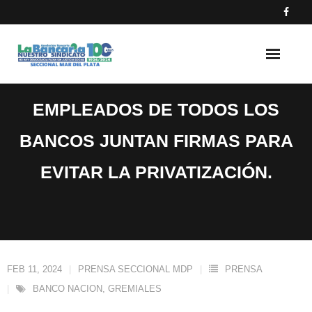
Skip
to
content
EMPLEADOS DE TODOS LOS
BANCOS JUNTAN FIRMAS PARA
EVITAR LA PRIVATIZACIÓN.
FEB 11, 2024
PRENSA SECCIONAL MDP
PRENSA
BANCO NACION
,
GREMIALES