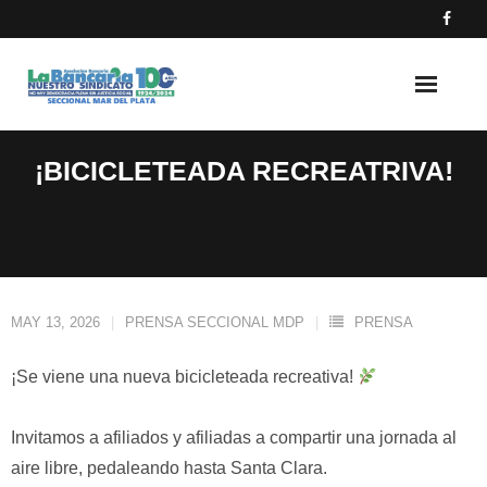
Skip
to
content
¡BICICLETEADA RECREATRIVA!
MAY 13, 2026
PRENSA SECCIONAL MDP
PRENSA
¡Se viene una nueva bicicleteada recreativa!
Invitamos a afiliados y afiliadas a compartir una jornada al
aire libre, pedaleando hasta Santa Clara.