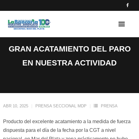
Skip
to
content
GRAN ACATAMIENTO DEL PARO
EN NUESTRA ACTIVIDAD
ABR 10, 2025
PRENSA SECCIONAL MDP
PRENSA
Producto del excelente acatamiento a la medida de fuerza
dispuesta para el día de la fecha por la CGT a nivel
nacional, en Mar del Plata y zona prácticamente no hubo